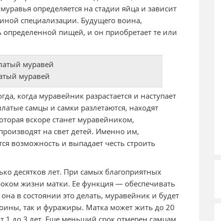
муравья определяется на стадии яйца и зависит
 иной специализации. Будущего воина,
 определенной пищей, и он приобретает те или
атый муравей
да, когда муравейник разрастается и наступает
ылатые самцы и самки разлетаются, находят
оторая вскоре станет муравейником,
производят на свет детей. Именно им,
ся возможность и выпадает честь строить
ко десятков лет. При самых благоприятных
сроком жизни матки. Ее функция — обеспечивать
 она в состоянии это делать, муравейник и будет
воины, так и фуражиры. Матка может жить до 20
т 1 до 3 лет. Еще меньший срок отмерен самцам