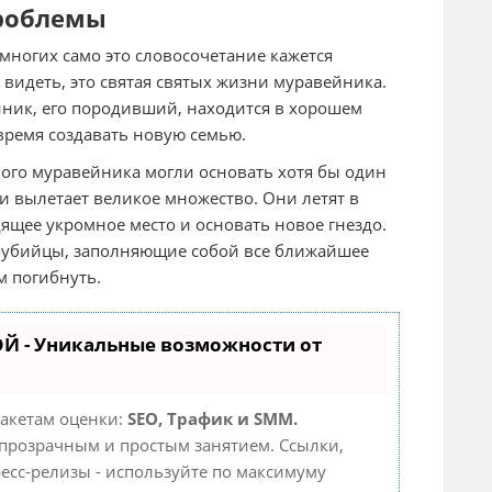
проблемы
многих само это словосочетание кажется
 видеть, это святая святых жизни муравейника.
йник, его породивший, находится в хорошем
 время создавать новую семью.
ного муравейника могли основать хотя бы один
 вылетает великое множество. Они летят в
ящее укромное место и основать новое гнездо.
моубийцы, заполняющие собой все ближайшее
м погибнуть.
Й - Уникальные возможности от
пакетам оценки:
SEO, Трафик и SMM.
прозрачным и простым занятием. Ссылки,
ресс-релизы - используйте по максимуму