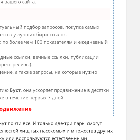
 вашего сайта.
туальный подбор запросов, покупка самых
ества у лучших бирж ссылок.
к по более чем 100 показателям и ежедневный
ндные ссылки, вечные ссылки, публикации
пресс-релизы).
дение, а также запросы, на которые нужно
огию
Буст
, она ускоряет продвижение в десятки
же в течение первых 7 дней.
родвижение
нут почти все. И только две-три пары смогут
 челюстей хищных насекомых и множества других
ку или воспользуются естественными