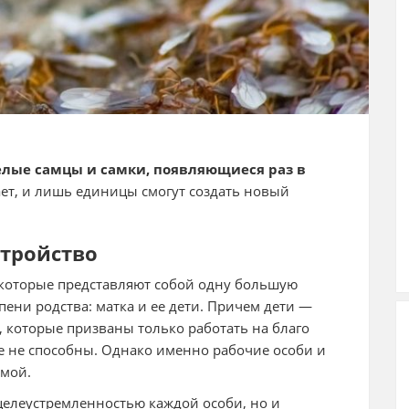
елые самцы и самки, появляющиеся раз в
ет, и лишь единицы смогут создать новый
стройство
 которые представляют собой одну большую
епени родства: матка и ее дети. Причем дети —
 которые призваны только работать на благо
ое не способны. Однако именно рабочие особи и
емой.
 целеустремленностью каждой особи, но и