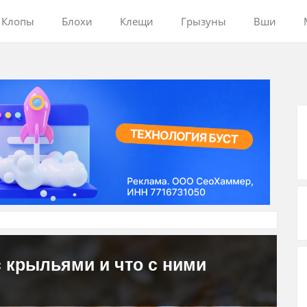
Клопы
Блохи
Клещи
Грызуны
Вши
с крыльями и что с ними