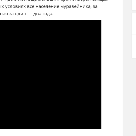
ых условиях все население муравейника, за
ью за один — два года.