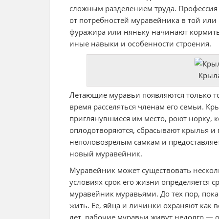
сложным разделением труда. Профессия 
от потребностей муравейника в той или
фуражира или няньку начинают кормить
иные навыки и особенности строения.
Крыл
Летающие муравьи появляются только тог
время расселяться членам его семьи. Кр
приглянувшиеся им место, роют норку, к
оплодотворяются, сбрасывают крылья и 
неполовозрелым самкам и предоставляет
новый муравейник.
Муравейник может существовать несколь
условиях срок его жизни определяется 
муравейник муравьями. До тех пор, пока
жить. Ее, яйца и личинки охраняют как 
лет, рабочие муравьи живут недолго — о