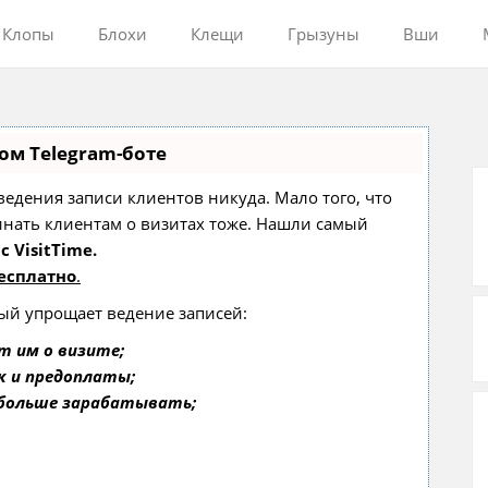
Клопы
Блохи
Клещи
Грызуны
Вши
ом Telegram-боте
з ведения записи клиентов никуда. Мало того, что
инать клиентам о визитах тоже. Нашли самый
с VisitTime.
есплатно
.
рый упрощает ведение записей:
т им о визите;
к и предоплаты;
 больше зарабатывать;