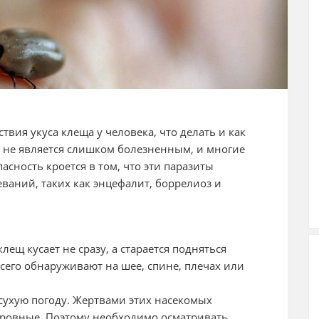
ствия укуса клеща у человека, что делать и как
бе не является слишком болезненным, и многие
пасность кроется в том, что эти паразиты
ваний, таких как энцефалит, боррелиоз и
лещ кусает не сразу, а старается подняться
его обнаруживают на шее, спине, плечах или
сухую погоду. Жертвами этих насекомых
окровные. Поэтому необходимо осматривать