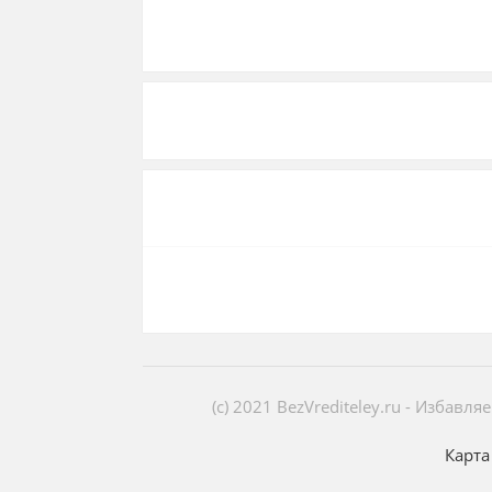
(c) 2021 BezVrediteley.ru - Избав
Карта