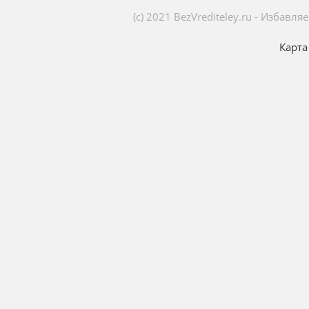
(c) 2021 BezVrediteley.ru - Избав
Карта