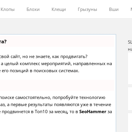
Клопы
Блохи
Клещи
Грызуны
Вши
та?
S
н
вой сайт, но не знаете, как продвигать?
с, а целый комплекс мероприятий, направленных на
его позиций в поисковых системах.
 поиске самостоятельно, попробуйте технологию
раз, а первые результаты появляются уже в течение
е продвинется в Топ10 за месяц, то в
SeoHammer
за