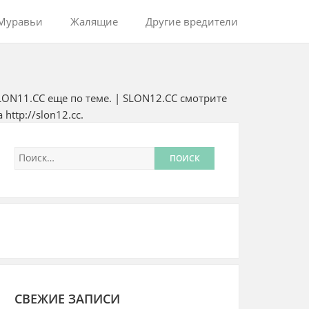
Муравьи
Жалящие
Другие вредители
LON11.CC
еще по теме
. | SLON12.CC смотрите
а
http://slon12.cc
.
СВЕЖИЕ ЗАПИСИ