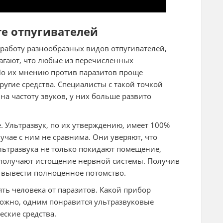
те отпугивателей
 работу разнообразных видов отпугивателей,
агают, что любые из перечисленных
По их мнению против паразитов проще
угие средства. Специалисты с такой точкой
на частоту звуков, у них больше развито
. Ультразвук, по их утверждению, имеет 100%
лучае с ним не сравнима. Они уверяют, что
льтразвука не только покидают помещение,
 получают истощение нервной системы. Получив
 вывести полноценное потомство.
ь человека от паразитов. Какой прибор
можно, одним понравится ультразвуковые
ские средства.