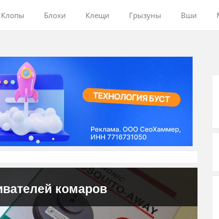
Клопы
Блохи
Клещи
Грызуны
Вши
ивателей комаров