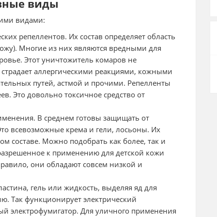
овные виды
кими видами:
ких репеллентов. Их состав определяет область
кожу). Многие из них являются вредными для
ровье. Этот уничтожитель комаров не
о страдает аллергическими реакциями, кожными
ельных путей, астмой и прочими. Репелленты
ев. Это довольно токсичное средство от
именения. В среднем готовы защищать от
Это всевозможные крема и гели, лосьоны. Их
ом составе. Можно подобрать как более, так и
разрешенное к применению для детской кожи
равило, они обладают совсем низкой и
стина, гель или жидкость, выделяя яд для
ию. Так функционирует электрический
ый электрофумигатор. Для уличного применения