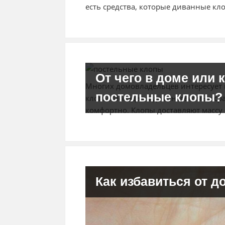
есть средства, которые диванные кл
От чего в доме или
Многих домовладельцев интересует в
постельные клопы?
клопы. Попадая в дом, насекомые сра
комфортно. Клопы доставляют массу
Как избавиться от 