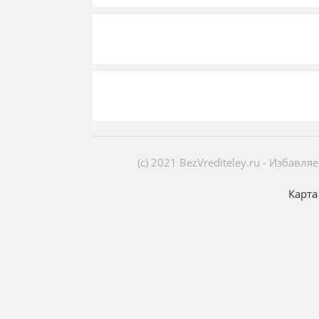
(c) 2021 BezVrediteley.ru - Избав
Карта